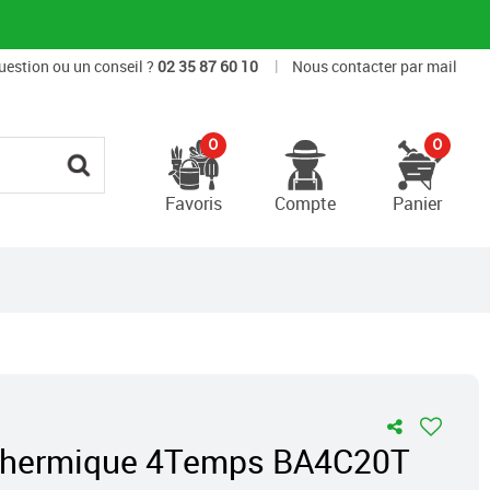
|
uestion ou un conseil ?
02 35 87 60 10
Nous contacter par mail
0
0
Favoris
Compte
Panier
thermique 4Temps BA4C20T