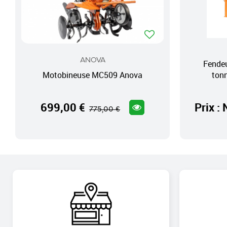
ANOVA
Fendeu
Motobineuse MC509 Anova
ton
699,00 €
Prix :
775,00 €