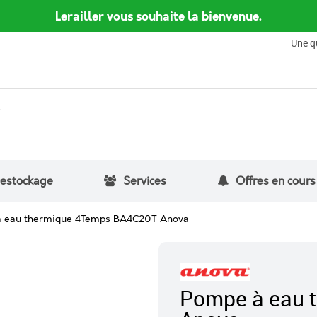
Lerailler vous souhaite la bienvenue.
Une q
estockage
Services
Offres en cours
 eau thermique 4Temps BA4C20T Anova
Pompe à eau 